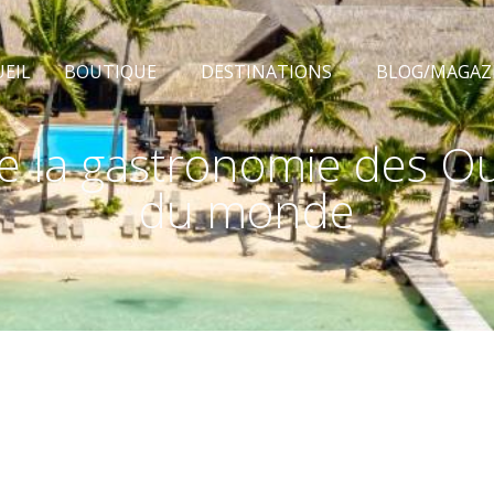
EIL
BOUTIQUE
DESTINATIONS
BLOG/MAGAZ
 la gastronomie des Out
du monde