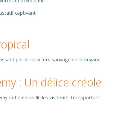
ertes et d’exotisme.
statif captivant.
ropical
passant par le caractère sauvage de la Guyane
my : Un délice créole
emy ont émerveillé les visiteurs, transportant