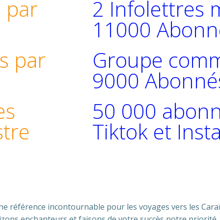
 par
2 Infolettres
11000 Abonn
s par
Groupe commu
9000 Abonné
es
50 000 abonn
stre
Tiktok et Ins
ne référence incontournable pour les voyages vers les Caraïbe
izons enchanteurs et faisons de votre succès notre priorité.