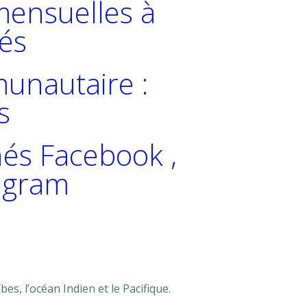
 mensuelles à
és
nautaire :
s
és Facebook ,
tagram
s, l’océan Indien et le Pacifique.