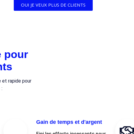
OUI JE VEUX PLUS DE CLIENTS
e pour
nts
e et rapide pour
 :
Gain de temps et d'argent
Fini les efforts incessants pour