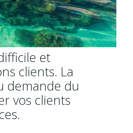
fficile et
ns clients.
La
enu demande du
r vos clients
ces.