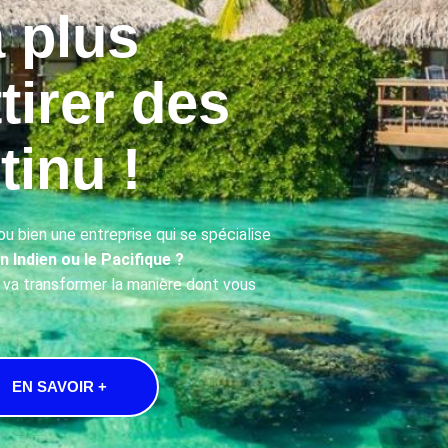
 plus
tirer des
tinu !
u bien une entreprise qui se spécialise
n Indien ou le Pacifique ?
i va transformer la manière dont vous
EN SAVOIR +