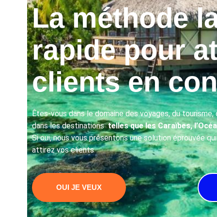
La méthode la
rapide pour at
clients en con
Êtes-vous dans le domaine des voyages, du tourisme, o
dans les destinations
telles que les Caraïbes, l’Océa
Si oui, nous vous présentons une solution éprouvée qu
attirez vos clients
OUI JE VEUX