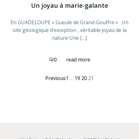
Un joyau à marie-galante
En GUADELOUPE « Gueule de Grand-Gouffre » Un
site géologique d’exception , véritable joyau de la
nature Une […]
0
read more
Posts
Posts
Page
Page
Page
Page
Previous
1
…
19
20
21
navigation
navigation