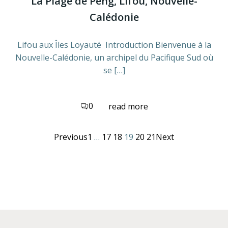
La Plage de Peng, Lifou, Nouvelle-
Calédonie
Lifou aux Îles Loyauté Introduction Bienvenue à la
Nouvelle-Calédonie, un archipel du Pacifique Sud où
se […]
0
read more
Posts
Posts
Posts
Page
Page
Page
Page
Page
Page
Previous
1
…
17
18
19
20
21
Next
navigation
navigation
navigat