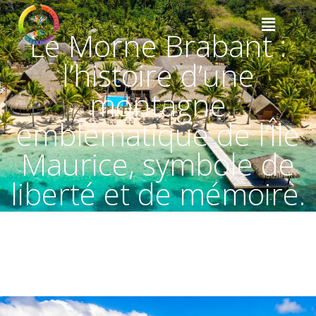
Le Morne Brabant :
l’histoire d’une
montagne
emblématique de l’Île
Maurice, symbole de
liberté et de mémoire.