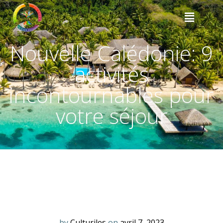
Nouvelle Calédonie: 9
activités
incontournables pour
votre séjour
by
Culturiles
on
avril 7, 2023