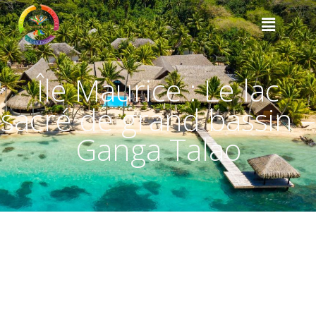
Île Maurice : Le lac
sacré de grand bassin –
Ganga Talao