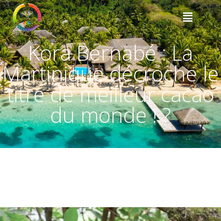
Kora Bernabé : La
Martinique décroche le
titre de meilleur cacao
du monde ! ?