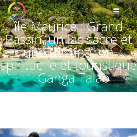
île Maurice : Grand
Bassin, un lac sacré et
une destination
spirituelle et touristique
– Ganga Talao