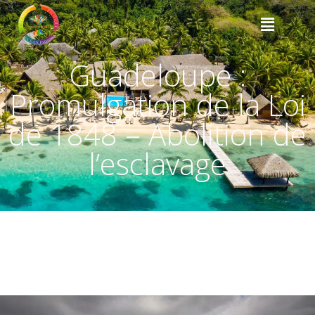
Guadeloupe :
Promulgation de la Loi
de 1848 – Abolition de
l’esclavage