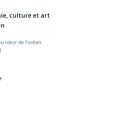
e, culture et art
en
au cœur de l’océan
]
e