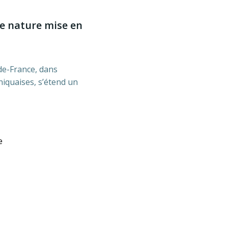
ne nature mise en
de-France, dans
iquaises, s’étend un
e