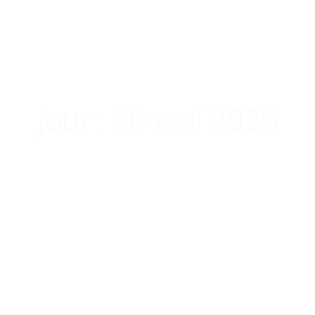
EIL
BOUTIQUE
DESTINATIONS
BLOG/MAGAZ
Jour :
20 mai 2026