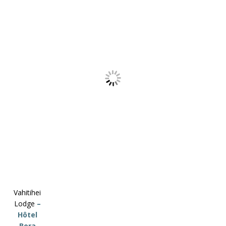
Vahitihei
Lodge
–
Hôtel
Bora