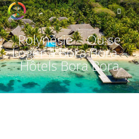
Polynésie – Où se
Loger à Bora Bora –
Hôtels Bora Bora